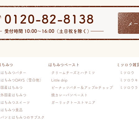
0120-82-8138
メー
受付時間 10:00〜16:00（土日祝を除く）
はちみつ
はちみつペースト
ミツロウ雑
はちみつバター
クリームチーズとハチミツ
ミツロウ
はちみつDAYS（雪白他）
Little drip
ミツロウキ
国産はちみつ
ピーナッツバター＆アップルチョップ
ミツロウラ
外国産はちみつ
焼カレーパンペースト
はちみつスイーツ
ガーリックトーストマニア
はちみつ食品
パンとはちみつのサブスク