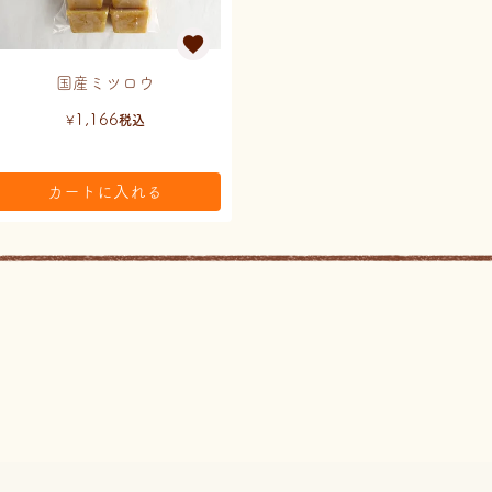
国産ミツロウ
1,166
¥
税込
カートに入れる