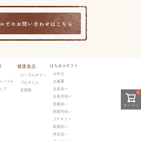
ルでのお問い合わせはこちら
貨
はちみつギフト
健康食品
お中元
ローヤルゼリー
ャンドル
お歳暮
プロポリス
ップ
出産祝い
定期便
0
出産内祝い
結婚祝い
カートへ
結婚内祝い
プチギフト
新築祝い
快気祝い