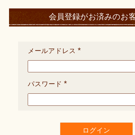
会員登録がお済みのお
メールアドレス
(
必
須
)
パスワード
(
必
須
)
ログイン