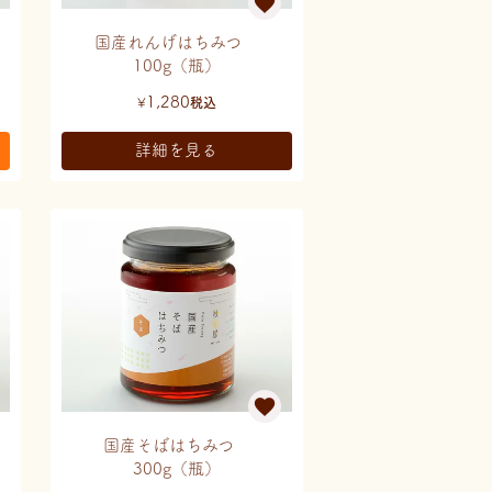
国産れんげはちみつ
100g（瓶）
1,280
¥
税込
詳細を見る
国産そばはちみつ
300g（瓶）