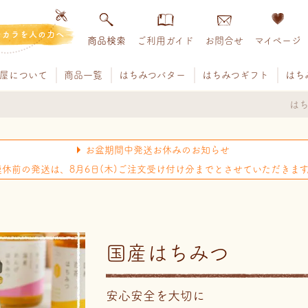
チカラを人の力へ
商品検索
ご利用ガイド
お問合せ
マイページ
屋について
商品一覧
はちみつバター
はちみつギフト
はち
はち
お盆期間中発送お休みのお知らせ
連休前の発送は、8月6日(木)ご注文受け付け分までとさせていただきます
国産はちみつ
安心安全を大切に