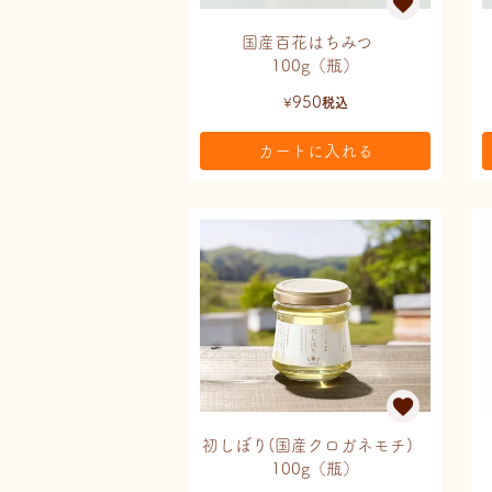
国産百花はちみつ
100g（瓶）
950
¥
税込
カートに入れる
初しぼり(国産クロガネモチ)
100g（瓶）