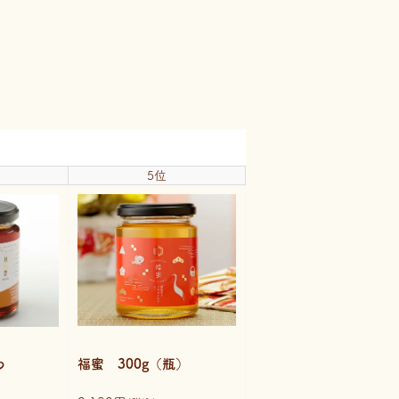
5位
福蜜 300g（瓶）
みつ