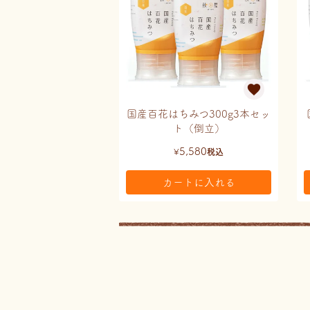
国産百花はちみつ300g3本セッ
ト（倒立）
5,580
¥
税込
カートに入れる