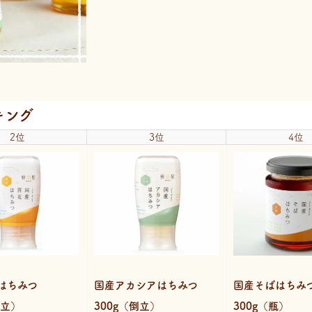
キング
2位
3位
4位
はちみつ
国産アカシアはちみつ
国産そばはち
倒立）
300g（倒立）
300g（瓶）