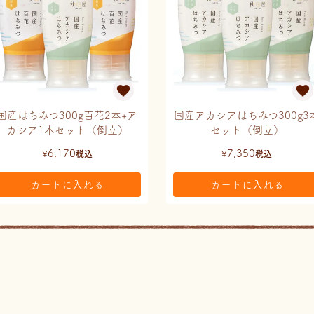
国産はちみつ300g百花2本+ア
国産アカシアはちみつ300g3
カシア1本セット（倒立）
セット（倒立）
6,170
7,350
¥
税込
¥
税込
カートに入れる
カートに入れる