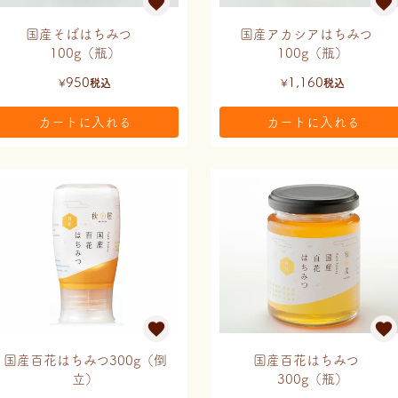
国産そばはちみつ
国産アカシアはちみつ
100g（瓶）
100g（瓶）
950
1,160
¥
税込
¥
税込
カートに入れる
カートに入れる
国産百花はちみつ300g（倒
国産百花はちみつ
立）
300g（瓶）