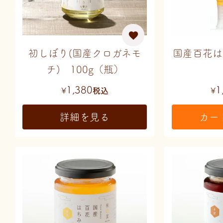
初しぼり(国産クロガネモ
国産百花は
チ) 100g（瓶）
1,380
1
¥
税込
¥
詳細を見る
カー