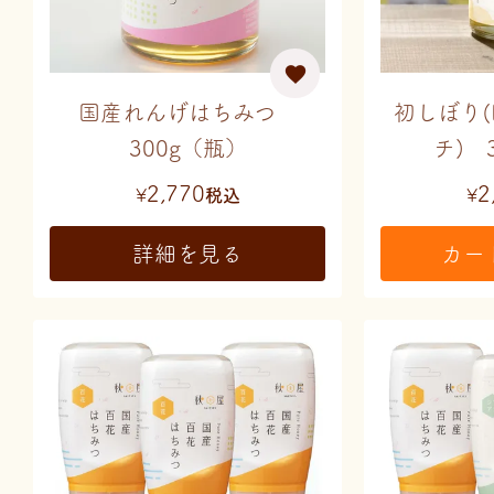
国産れんげはちみつ
初しぼり
300g（瓶）
チ) 
2,770
2
¥
税込
¥
詳細を見る
カー