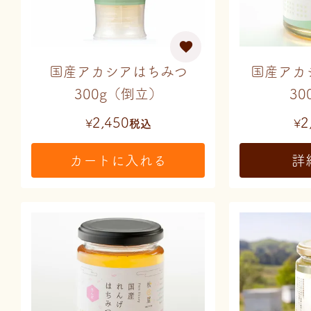
国産アカシアはちみつ
国産ア
300g（倒立）
30
2,450
2
¥
税込
¥
カートに入れる
詳