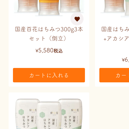
国産百花はちみつ300g3本
国産はちみ
セット（倒立）
+アカシ
5,580
¥
税込
6
¥
カートに入れる
カー