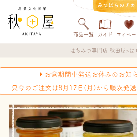
みつばちのチカ
商品一覧
ガイド
マイペー
はちみつ専門店 秋田屋
は
お盆期間中発送お休みのお知
只今のご注文は8月17日(月)から順次発