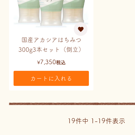
国産アカシアはちみつ
300g3本セット（倒立）
7,350
¥
税込
カートに入れる
19
件中
1
-
19
件表示