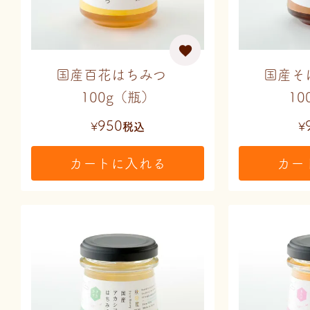
国産百花はちみつ
国産そ
100g（瓶）
10
950
¥
税込
¥
カートに入れる
カー