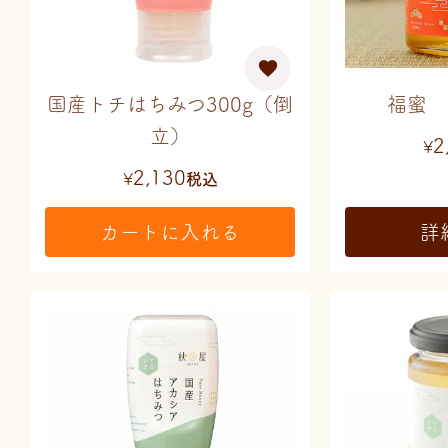
国産トチはちみつ300g（倒
福蜜 
立）
2
¥
2,130
¥
税込
カートに入れる
詳