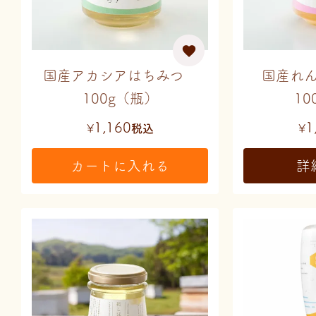
国産アカシアはちみつ
国産れ
100g（瓶）
10
1,160
1
¥
税込
¥
カートに入れる
詳