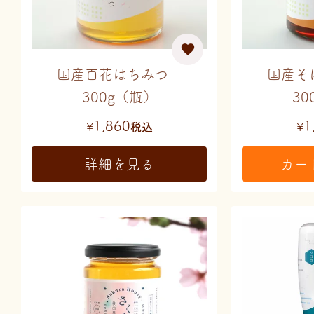
国産百花はちみつ
国産そ
300g（瓶）
30
1,860
1
¥
税込
¥
詳細を見る
カー