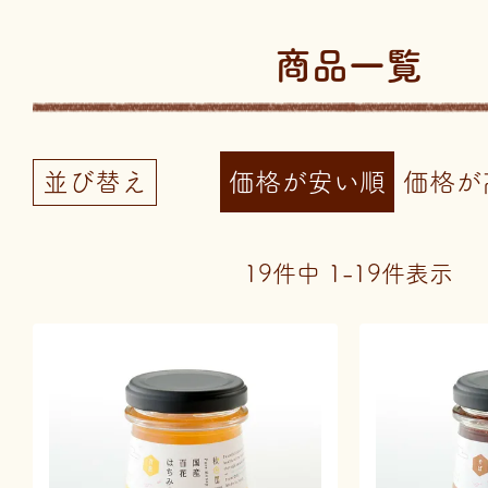
商品一覧
並び替え
価格が安い順
価格が
19
件中
1
-
19
件表示