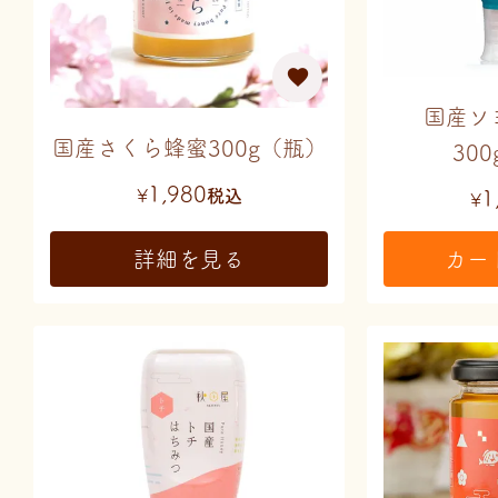
国産ソ
国産さくら蜂蜜300g（瓶）
30
1,980
1
¥
税込
¥
詳細を見る
カー