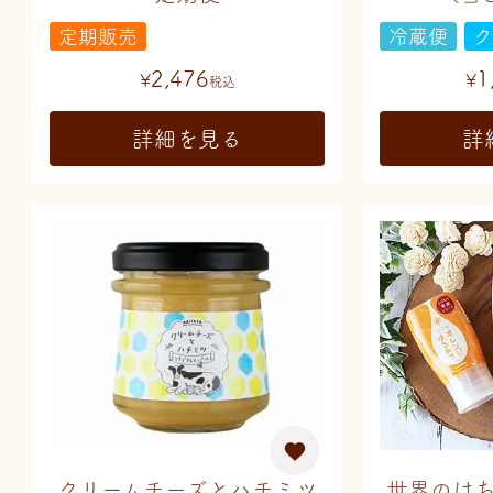
定期販売
冷蔵便
ク
2,476
1
¥
¥
税込
詳細を見る
詳
クリームチーズとハチミツ
世界のは