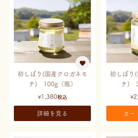
初しぼり(国産クロガネモ
初しぼり
チ) 100g（瓶）
チ) 
1,380
2
¥
税込
¥
詳細を見る
カー