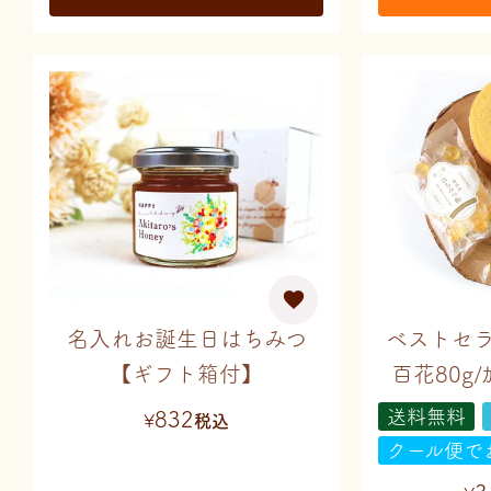
名入れお誕生日はちみつ
ベストセラ
【ギフト箱付】
百花80g/ｶﾞ
送料無料
832
¥
税込
クール便で