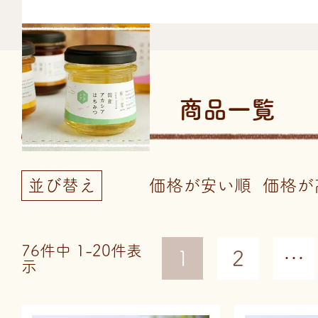
商品一覧
並び替え
価格が安い順
価格が
76
件中
1
-
20
件表
1
2
…
示