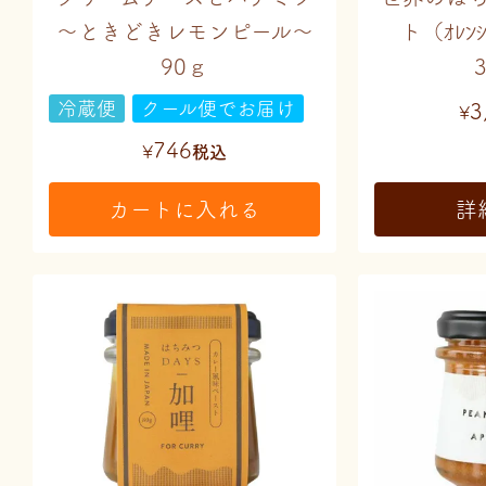
～ときどきレモンピール～
ト（ｵﾚﾝｼﾞ
90ｇ
冷蔵便
クール便でお届け
3
¥
746
¥
税込
カートに入れる
詳