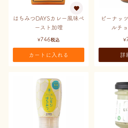
はちみつDAYSカレー風味ペ
ピーナッ
ースト加哩
ルチョ
746
¥
税込
¥
カートに入れる
詳