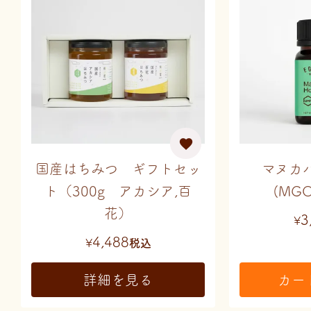
国産はちみつ ギフトセッ
マヌカハ
ト（300g アカシア,百
(MGO
花）
3
¥
4,488
¥
税込
詳細を見る
カー