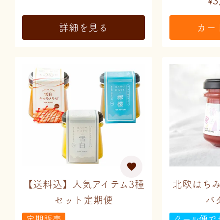
3
¥
詳細を見る
カー
【送料込】人気アイテム3種
北欧はち
セット定期便
バ
定期販売
クール便で