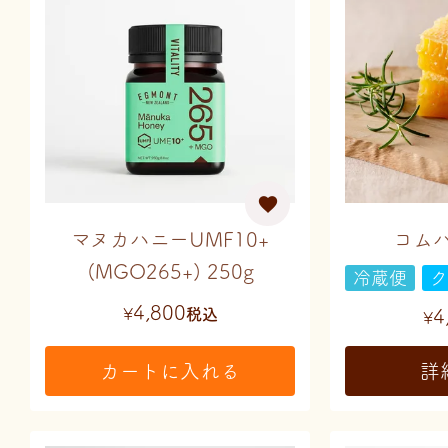
マヌカハニーUMF10+
コムハ
(MGO265+) 250g
冷蔵便
ク
4,800
¥
税込
4
¥
カートに入れる
詳