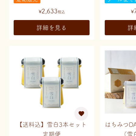
2,633
¥
¥
税込
詳細を見る
詳
【送料込】雪白3本セット
はちみつD
定期便
（雪