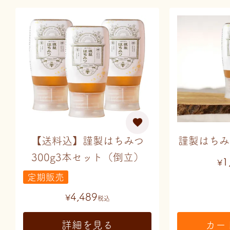
【送料込】謹製はちみつ
謹製はちみ
300g3本セット（倒立）
1
¥
定期販売
4,489
¥
税込
詳細を見る
カー