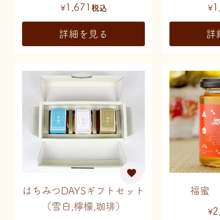
1,671
1
¥
税込
¥
詳細を見る
詳
はちみつDAYSギフトセット
福蜜 
（雪白,檸檬,珈琲）
2
¥