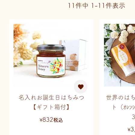
11
件中
1
-
11
件表示
名入れお誕生日はちみつ
世界のは
【ギフト箱付】
ト（ｵﾚﾝｼﾞ
832
¥
税込
3
¥