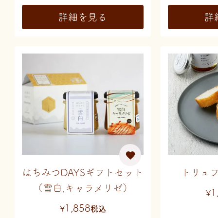
詳細を見る
詳
はちみつDAYSギフトセット
トリュ
（雪白,キャラメリゼ）
1
¥
1,858
¥
税込