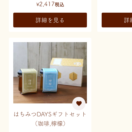
2,417
¥
税込
詳細を見る
詳
はちみつDAYSギフトセット
（珈琲,檸檬）