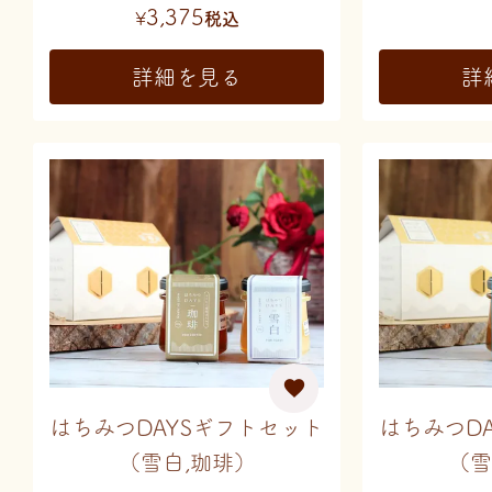
3,375
¥
税込
詳細を見る
詳
はちみつDAYSギフトセット
はちみつD
（雪白,珈琲）
（雪