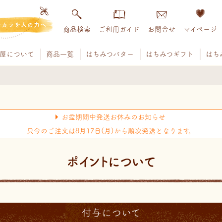
チカラを人の力へ
商品検索
ご利用ガイド
お問合せ
マイページ
屋について
商品一覧
はちみつバター
はちみつギフト
はち
お盆期間中発送お休みのお知らせ
只今のご注文は8月17日(月)から順次発送となります。
ポイントについて
付与について