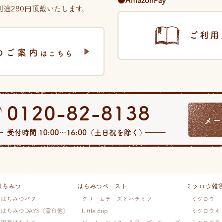
途280円頂戴いたします。
ご利用
のご案内
はこちら
0120-82-8138
メー
受付時間 10:00〜16:00（土日祝を除く）
はちみつ
はちみつペースト
ミツロウ雑
はちみつバター
クリームチーズとハチミツ
ミツロウ
はちみつDAYS（雪白他）
Little drip
ミツロウキ