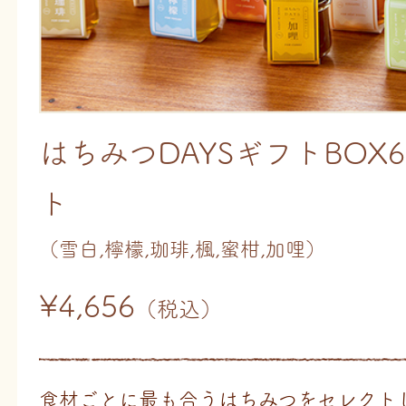
はちみつDAYSギフトBOX
ト
（雪白,檸檬,珈琲,楓,蜜柑,加哩）
¥4,656
（税込）
食材ごとに最も合うはちみつをセレクト