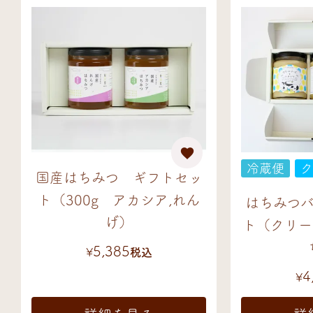
冷蔵便
ク
国産はちみつ ギフトセッ
ト（300g アカシア,れん
はちみつ
げ）
ト（クリー
5,385
¥
税込
4
¥