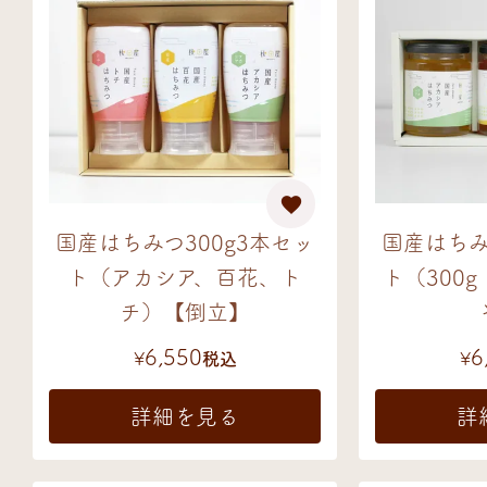
国産はちみつ300g3本セッ
国産はち
ト（アカシア、百花、ト
ト（300g
チ）【倒立】
6,550
6
¥
税込
¥
詳細を見る
詳