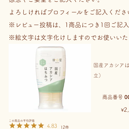
よろしければプロフィールをご記入くださ
※レビュー投稿は、1商品につき1回ご記
※絵文字は文字化けしますのでお使いいた
国産アカシアは
立）
商品番号
0
2
¥
4.83
12