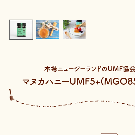
本場ニュージーランドのUMF協
マヌカハニーUMF5+(MGO85+