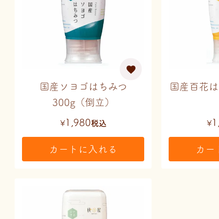
国産ソヨゴはちみつ
国産百花は
300g（倒立）
1,980
1
¥
税込
¥
カートに入れる
カー