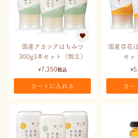
国産アカシアはちみつ
国産百花は
300g3本セット（倒立）
セッ
7,350
5
¥
税込
¥
カートに入れる
カー