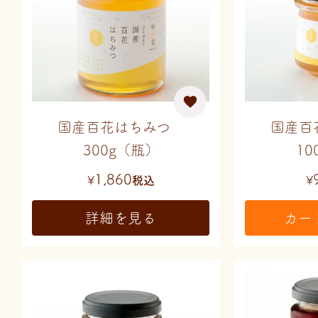
国産百花はちみつ
国産百
300g（瓶）
10
1,860
¥
税込
¥
詳細を見る
カー