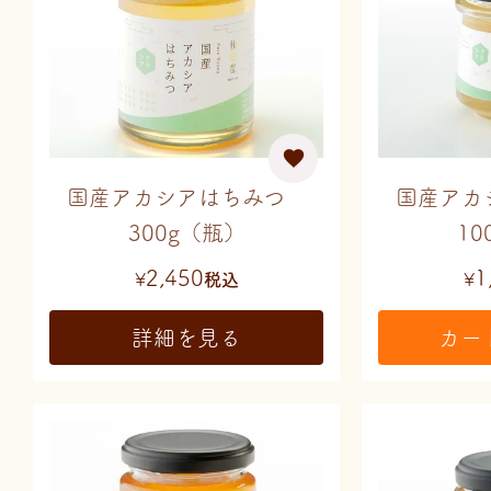
国産アカシアはちみつ
国産ア
300g（瓶）
10
2,450
1
¥
税込
¥
詳細を見る
カー