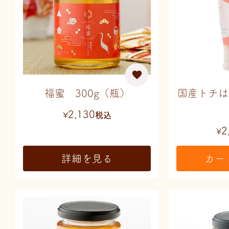
福蜜 300g（瓶）
国産トチは
2,130
¥
税込
2
¥
詳細を見る
カー