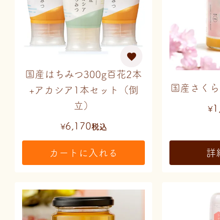
国産はちみつ300g百花2本
国産さくら
+アカシア1本セット（倒
立）
1
¥
6,170
¥
税込
カートに入れる
詳