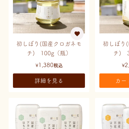
初しぼり(国産クロガネモ
初しぼり
チ) 100g（瓶）
チ) 
1,380
2
¥
税込
¥
詳細を見る
カー