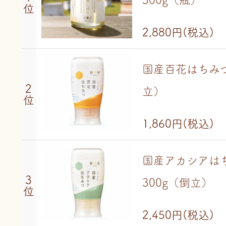
300g（瓶）
位
2,880円
(税込)
国産百花はちみつ
2
立）
位
1,860円
(税込)
国産アカシアは
3
300g（倒立）
位
2,450円
(税込)