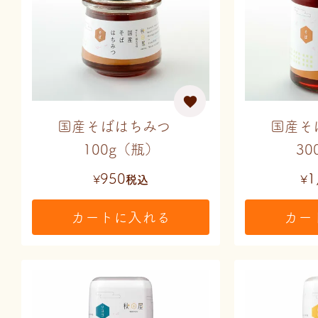
国産そばはちみつ
国産そ
100g（瓶）
30
950
1
¥
税込
¥
カートに入れる
カー