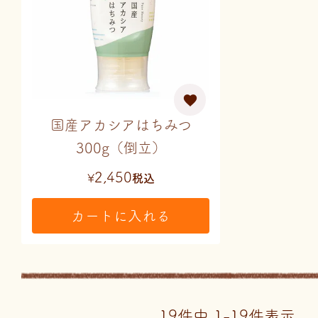
国産アカシアはちみつ
300g（倒立）
2,450
¥
税込
カートに入れる
19
件中
1
-
19
件表示