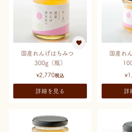
国産れんげはちみつ
国産れ
300g（瓶）
10
2,770
1
¥
税込
¥
詳細を見る
詳