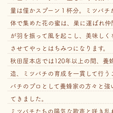
量は僅かスプーン１杯分。ミツバチ
体で集めた花の蜜は、巣に運ばれ仲
が羽を振って風を起こし、美味しく
させてやっとはちみつになります。
秋田屋本店では120年以上の間、養
造、ミツバチの育成を一貫して行う
バチのプロとして養蜂家の方々と強
てきました。
ミツバチたちの陽気な歌声と咲き乱