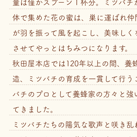
量は僅かスプーン１杯分。ミツバチ
体で集めた花の蜜は、巣に運ばれ仲
が羽を振って風を起こし、美味しく
させてやっとはちみつになります。
秋田屋本店では120年以上の間、養
造、ミツバチの育成を一貫して行う
バチのプロとして養蜂家の方々と強
てきました。
ミツバチたちの陽気な歌声と咲き乱