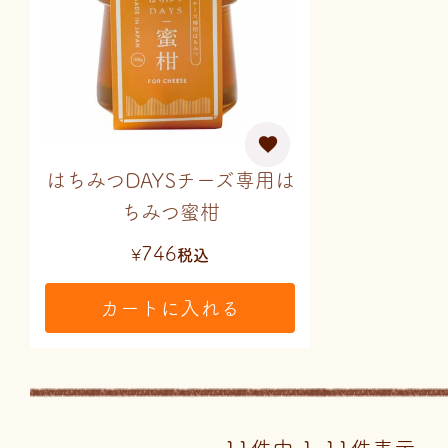
はちみつDAYSチーズ専用は
ちみつ蜜柑
746
¥
税込
カートに入れる