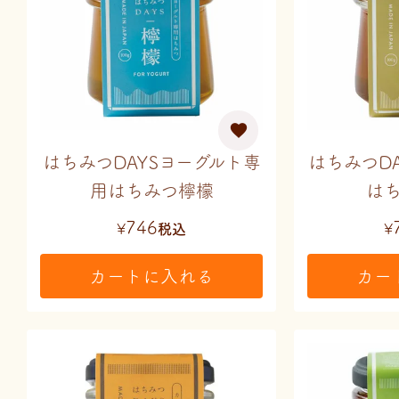
はちみつDAYSヨーグルト専
はちみつD
用はちみつ檸檬
は
746
¥
税込
¥
カートに入れる
カー