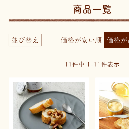
商品一覧
並び替え
価格が安い順
価格が
11
件中
1
-
11
件表示