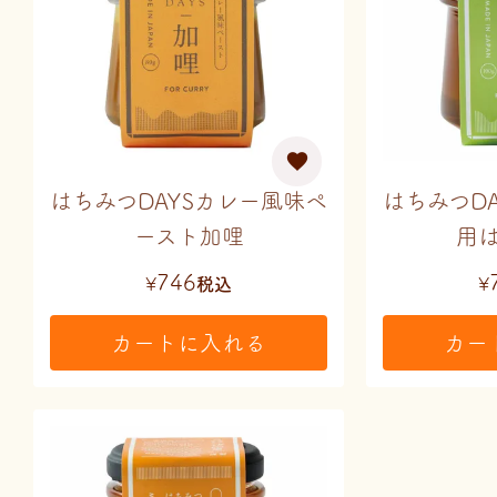
はちみつDAYSカレー風味ペ
はちみつD
ースト加哩
用
746
¥
税込
¥
カートに入れる
カー