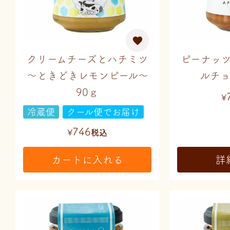
クリームチーズとハチミツ
ピーナッ
～ときどきレモンピール～
ルチョ
90ｇ
¥
冷蔵便
クール便でお届け
746
¥
税込
カートに入れる
詳