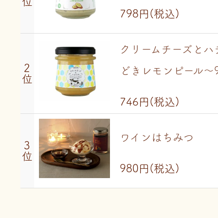
位
798円
(税込)
クリームチーズとハ
2
どきレモンピール～9
位
746円
(税込)
ワインはちみつ
3
位
980円
(税込)