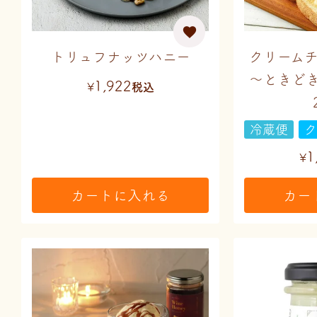
トリュフナッツハニー
クリーム
～ときど
1,922
¥
税込
冷蔵便
ク
1
¥
カートに入れる
カー