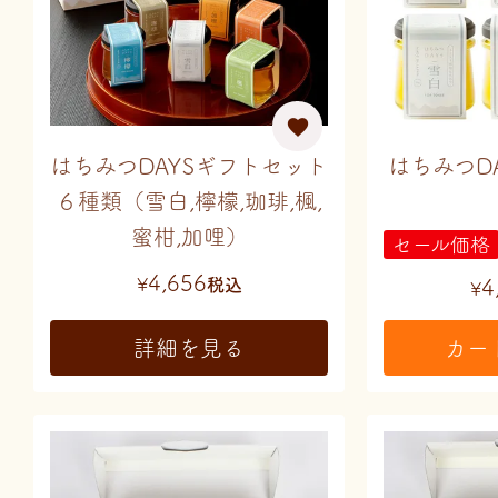
はちみつDAYSギフトセット
はちみつD
６種類（雪白,檸檬,珈琲,楓,
蜜柑,加哩）
セール価格
4,656
¥
税込
4
¥
詳細を見る
カー