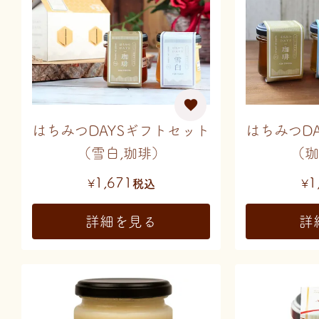
はちみつDAYSギフトセット
はちみつD
（雪白,珈琲）
（珈
1,671
1
¥
税込
¥
詳細を見る
詳