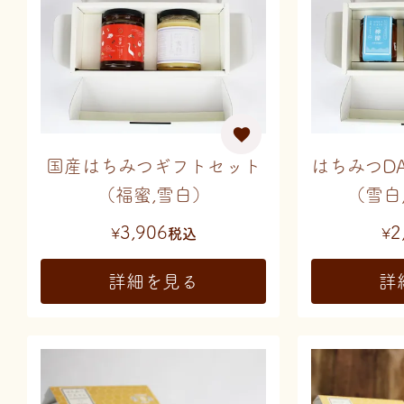
国産はちみつギフトセット
はちみつD
（福蜜,雪白）
（雪白
3,906
2
¥
税込
¥
詳細を見る
詳