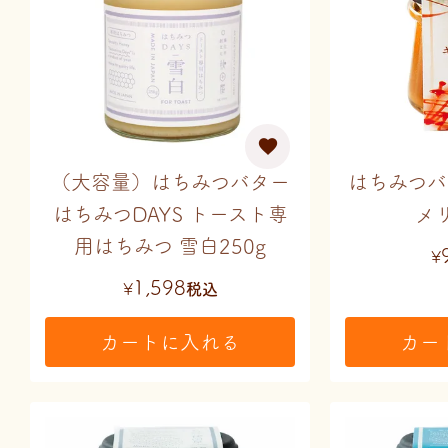
（大容量）はちみつバター
はちみつバ
はちみつDAYS トースト専
メリ
用はちみつ 雪白250g
¥
1,598
¥
税込
カートに入れる
カー