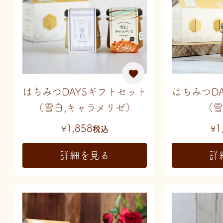
はちみつDAYSギフトセット
はちみつD
（雪白,キャラメリゼ）
（雪
1,858
1
¥
税込
¥
詳細を見る
詳