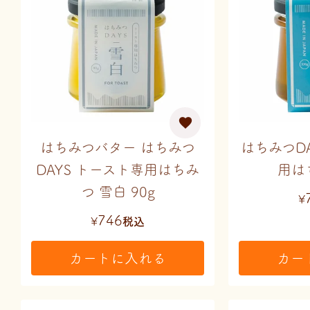
はちみつバター はちみつ
はちみつD
DAYS トースト専用はちみ
用は
つ 雪白 90g
¥
746
¥
税込
カートに入れる
カー