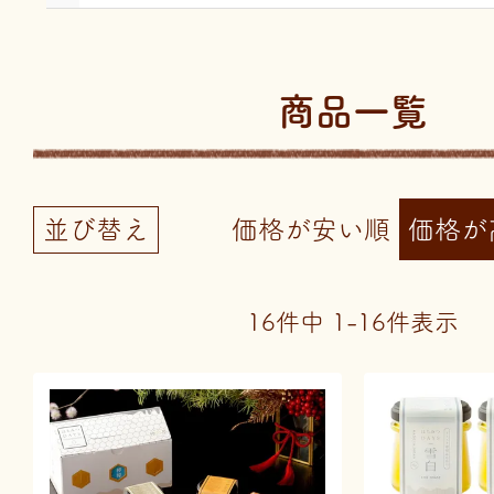
商品一覧
並び替え
価格が安い順
価格が
16
件中
1
-
16
件表示