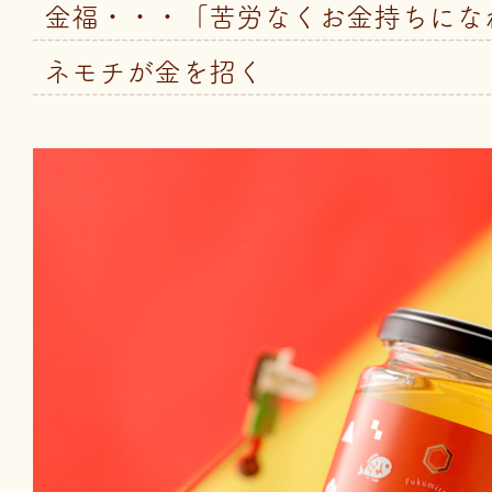
金福・・・「苦労なくお金持ちにな
ネモチが金を招く