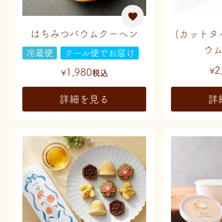
はちみつバウムクーヘン
(カットタ
ウ
冷蔵便
クール便でお届け
2
1,980
¥
¥
税込
詳細を見る
詳