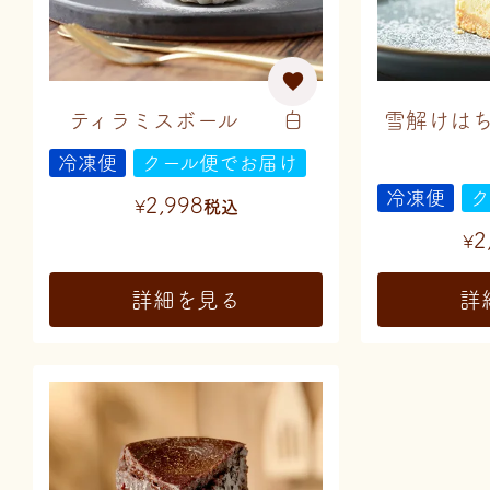
ティラミスボール 白
雪解けは
冷凍便
クール便でお届け
冷凍便
ク
2,998
¥
税込
2
¥
詳細を見る
詳