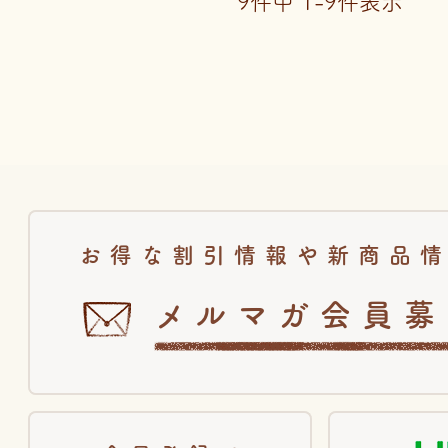
9
件中
1
-
9
件表示
お得な割引情報や新商品
メルマガ会員募