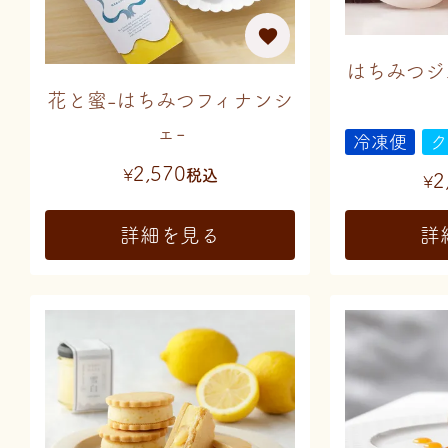
はちみつジ
花と蜜-はちみつフィナンシ
ェ-
冷凍便
ク
2,570
¥
税込
2
¥
詳細を見る
詳