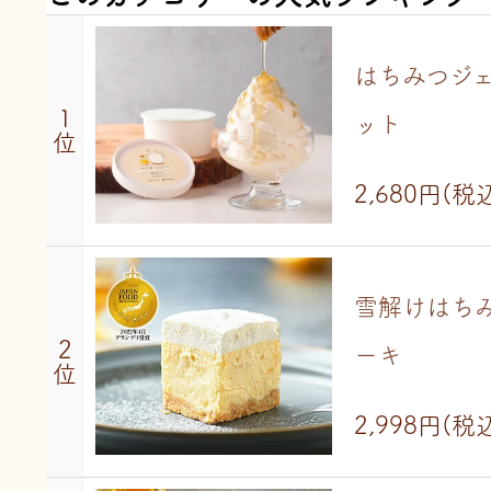
はちみつジ
1
ット
位
2,680円
(税
雪解けはち
2
ーキ
位
2,998円
(税