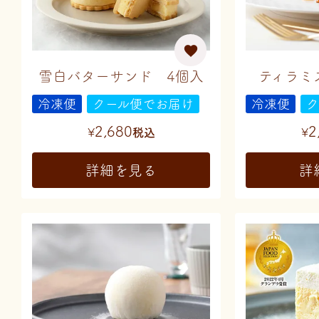
雪白バターサンド 4個入
ティラ
冷凍便
クール便でお届け
冷凍便
ク
2,680
2
¥
税込
¥
詳細を見る
詳