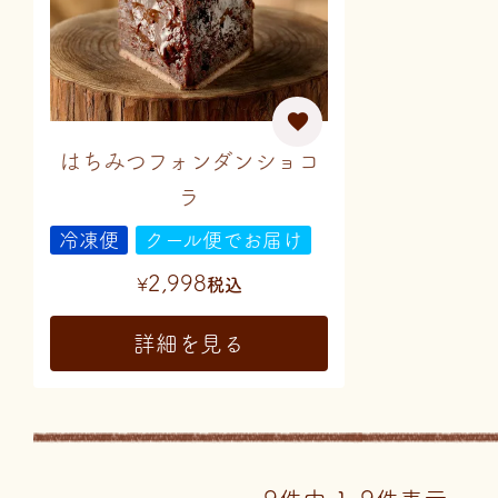
はちみつフォンダンショコ
ラ
冷凍便
クール便でお届け
2,998
¥
税込
詳細を見る