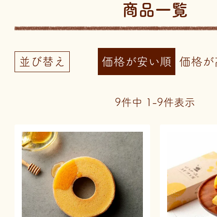
商品一覧
並び替え
価格が安い順
価格が
9
件中
1
-
9
件表示