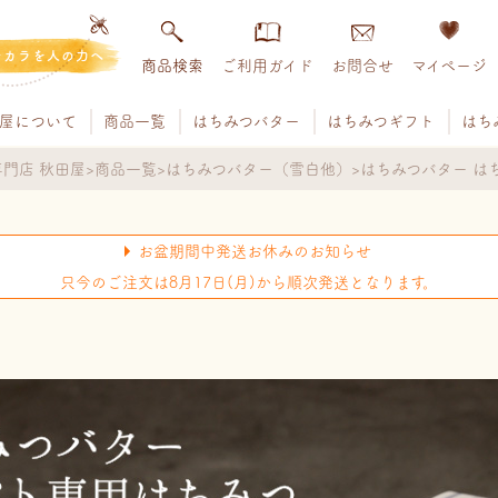
チカラを人の力へ
商品検索
ご利用ガイド
お問合せ
マイページ
屋について
商品一覧
はちみつバター
はちみつギフト
はち
門店 秋田屋
商品一覧
はちみつバター（雪白他）
はちみつバター はち
お盆期間中発送お休みのお知らせ
只今のご注文は8月17日(月)から順次発送となります。