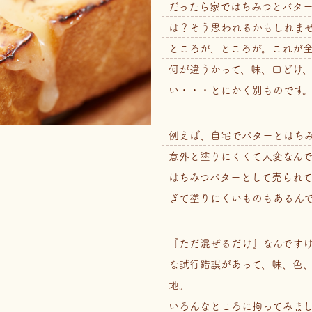
だったら家ではちみつとバタ
は？そう思われるかもしれま
ところが、ところが。これが全
何が違うかって、味、口どけ
い・・・とにかく別ものです
例えば、自宅でバターとはち
意外と塗りにくくて大変なんで
はちみつバターとして売られ
ぎて塗りにくいものもあるんで
『ただ混ぜるだけ』なんです
な試行錯誤があって、味、色
地。
いろんなところに拘ってみま