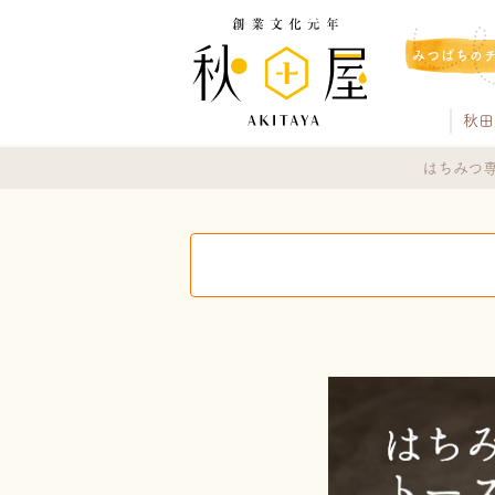
みつばちの
秋田
はちみつ専