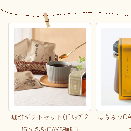
珈琲ギフトセット(ﾄﾞﾘｯﾌﾟ2
はちみつD
種×各5/DAYS珈琲)
ー