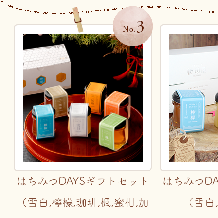
はちみつDAYSギフトセット
はちみつD
（雪白,檸檬,珈琲,楓,蜜柑,加
（雪白