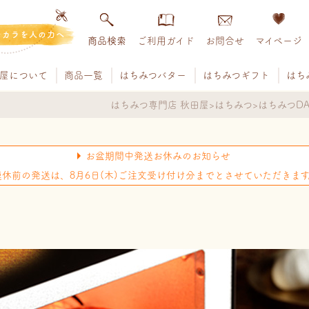
チカラを人の力へ
商品検索
ご利用ガイド
お問合せ
マイページ
屋について
商品一覧
はちみつバター
はちみつギフト
はち
はちみつ専門店 秋田屋
はちみつ
はちみつDA
お盆期間中発送お休みのお知らせ
連休前の発送は、8月6日(木)ご注文受け付け分までとさせていただきます