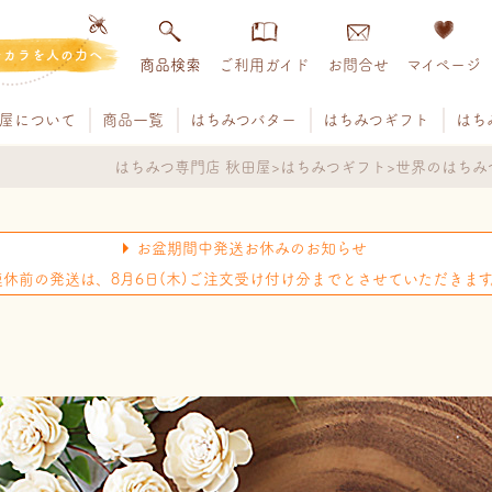
チカラを人の力へ
商品検索
ご利用ガイド
お問合せ
マイページ
屋について
商品一覧
はちみつバター
はちみつギフト
はち
はちみつ専門店 秋田屋
はちみつギフト
世界のはちみつギ
お盆期間中発送お休みのお知らせ
連休前の発送は、8月6日(木)ご注文受け付け分までとさせていただきます