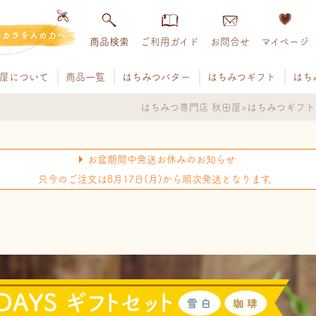
チカラを人の力へ
商品検索
ご利用ガイド
お問合せ
マイページ
屋について
商品一覧
はちみつバター
はちみつギフト
はち
はちみつ専門店 秋田屋
はちみつギフト
お盆期間中発送お休みのお知らせ
只今のご注文は8月17日(月)から順次発送となります。