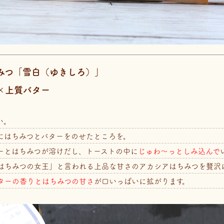
みつ「雪白（ゆきしろ）」
×上質バター
い。
にはちみつとバターをのせたところを。
ーとはちみつが溶けだし、トーストの中に
じゅわ～っとしみ込んで
はちみつの女王」と言われる上品な甘さのアカシアはちみつを贅沢
ターの香りとはちみつの甘さ
が口いっぱいに拡がります。