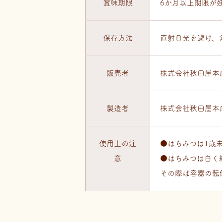
賞味期限
6か月以上期限が
保存方法
直射日光を避け、
販売者
株式会社秋田屋本
製造者
株式会社秋田屋本
使用上の注
●はちみつは1歳
意
●はちみつは白く
その際は容器の転