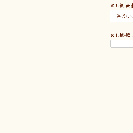
のし紙-表
のし紙-贈